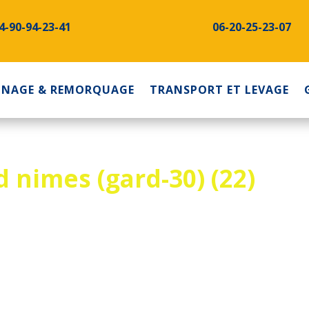
4-90-94-23-41
06-20-25-23-07
NNAGE & REMORQUAGE
TRANSPORT ET LEVAGE
d nimes (gard-30) (22)