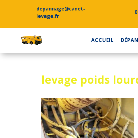
depannage@canet-
0
levage.fr
ACCUEIL
DÉPA
levage poids lour