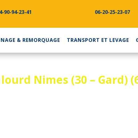
4-90-94-23-41
06-20-25-23-07
NNAGE & REMORQUAGE
TRANSPORT ET LEVAGE
ourd Nimes (30 – Gard) (