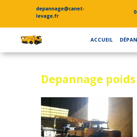
depannage@canet-
0
levage.fr
ACCUEIL
DÉPA
Depannage poids l